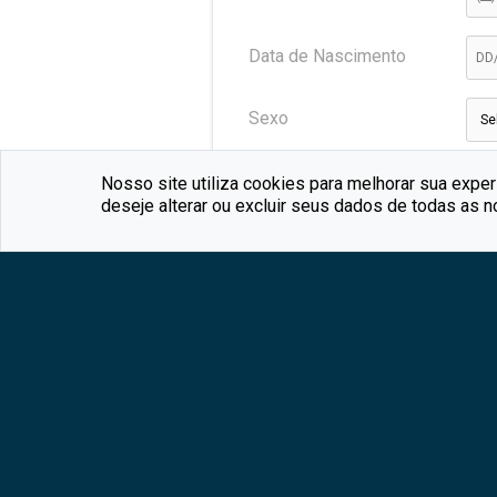
Identificar visi
RD Station
conversões vi
campanhas.
Data de Nascimento
Sexo
Nós adoraríamos poder entrar 
Nosso site utiliza cookies para melhorar sua expe
deseje alterar ou excluir seus dados de todas as 
campanhas.
(?)
Sim, por favor. Desejo receber
Forma de doação:
CPF
Formas de Doação