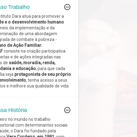
remove_circle_outline
so Trabalho
stituto Dara atua para promover a
2662922?hl=en>
de e o desenvolvimento humano
meio da implementação e da
seminação de uma abordagem
grada de combate à pobreza -
ano de Ação Familiar.
AF
consiste na criação participativa
etas e de ações integradas nas
s de
saúde, moradia, renda,
s/360045420794-Privacy-FAQs>
dania e educação
, para que cada
lia seja
protagonista de seu próprio
envolvimento
, tenha acesso a seus
itos e melhore sua qualidade de vida.
overview>
remove_circle_outline
sa História
cy-policy>
eiro no mundo no trabalho
rsetorial com determinantes sociais
aúde, o Dara foi fundado pela
ica
Vera Cordeiro, em 1991
, com