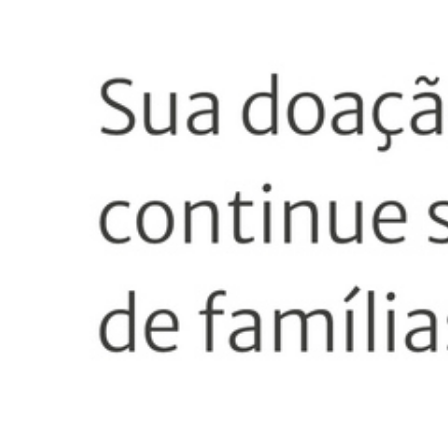
Qualquer informação fornecida 
não será utilizada para fins nã
consentidos.
Não instalamos ou ativamos ne
segurança ou analisar suas in
Ao entrar em contato conosco, 
número de telefone fixo ou celu
dados descritos anteriormente,
pagamento, e a sua data de nas
tokenizados em nossas soluçõe
Nós usamos seus dados para li
e reconhecer suas doações, man
estudos e pesquisas.
Em nosso site utilizamos coo
acesso.