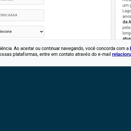
tantes e
um g
ndas das
< https://legal.rdstation.com/pt/privacy-poli
Lago
anos
da A
pela
long
atu
vida
em contato com você sobre esta e outras
riência. Ao aceitar ou continuar navegando, você concorda com a
vuln
nossas plataformas, entre em contato através do e-mail
relacio
indi
pess
 essas comunicações.