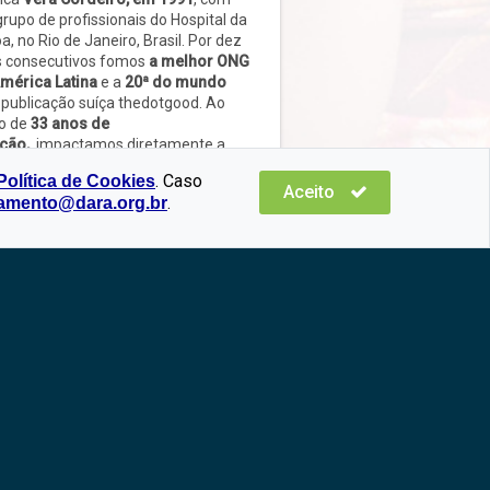
rupo de profissionais do Hospital da
cy/>
a, no Rio de Janeiro, Brasil. Por dez
 consecutivos fomos
a melhor ONG
Aceito
mérica Latina
e a
20ª do mundo
 publicação suíça thedotgood. Ao
o de
33 anos de
Entendi
ação,
impactamos diretamente a
 de mais de
100 mil pessoas
em
. Caso
Política de Cookies
erabilidade social
no Brasil
e,
Aceito
.
namento@dara.org.br
retamente,
centenas de milhares de
oas, em quatro continentes.